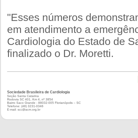
"Esses números demonstram
em atendimento a emergênc
Cardiologia do Estado de S
finalizado o Dr. Moretti.
Sociedade Brasileira de Cardiologia
Seção Santa Catarina
Rodovia SC 401, Km 4, nº 3854
Bairro Saco Grande - 88032-005 Florianópolis – SC
Telefone: (48) 3231-0346
E-mail: scc@acm.org.br