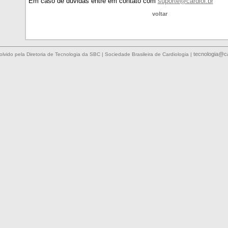
Em caso de dúvidas entre em contato com
suporte@cardiol.br
voltar
tecnologia@ca
lvido pela Diretoria de Tecnologia da SBC | Sociedade Brasileira de Cardiologia |