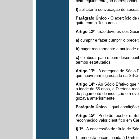
pela regulamentação corresponden
f)
solicitar a convocação de sessão
Parágrafo Único -
O exercício de 
quite com a Tesouraria.
Artigo 12º -
São deveres dos Sócio
a)
cumprir e fazer cumprir o precei
b)
pagar regularmente a anuidade e
c)
colaborar para o bom desempen
termos estatutários.
Artigo 13º
-
A categoria de Sócio 
que houverem ingressado na SBC/
Artigo 14º
- Ao Sócio Efetivo que 
a idade de 65 anos, a Diretoria re
do pagamento de
inscrição em eve
gozava anteriormente.
Parágrafo Único
- Igual condição 
Artigo 15º
- Poderão receber o títu
reconhecido valor científico em Ca
§ 1º
- A concessão de título de Só
I
- proposta encaminhada à Diretoria