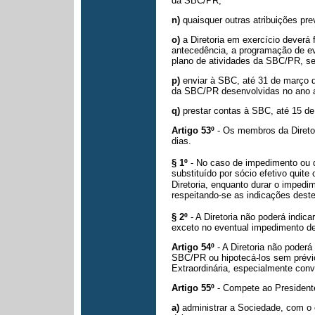
da SBC/PR;
n)
quaisquer outras atribuições pre
o)
a Diretoria em exercício deverá
antecedência, a programação de eve
plano de atividades da SBC/PR, s
p)
enviar à SBC, até 31 de março d
da SBC/PR desenvolvidas no ano a
q)
prestar contas à SBC, até 15 d
Artigo 53º
- Os membros da Direto
dias.
§ 1º
- No caso de impedimento ou
substituído por sócio efetivo quit
Diretoria, enquanto durar o impedi
respeitando-se as
indicações deste
§ 2º
- A Diretoria não poderá indic
exceto no eventual impedimento d
Artigo 54º
- A Diretoria não poderá 
SBC/PR ou hipotecá-los sem prévi
Extraordinária, especialmente con
Artigo 55º
- Compete ao President
a)
administrar a Sociedade, com o