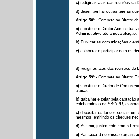
c)
redigir as atas das reuniões da D
d)
desempenhar outras tarefas que 
Artigo 58º
- Compete ao Diretor d
a)
substituir o Diretor Administra
Administrativo até a nova eleição;
b)
Publicar as comunicações científ
c)
colaborar e participar com os d
d)
redigir as atas das reuniões da 
Artigo 59º
- Compete ao Diretor Fi
a)
substituir o Diretor de Comuni
eleição;
b)
trabalhar e zelar pela captação
colaboradoras da SBC/PR, elabora
c)
depositar os fundos sociais em 
mesmos, emitindo os cheques nece
d)
Assinar, juntamente com o Pres
e)
Participar da comissão organiz