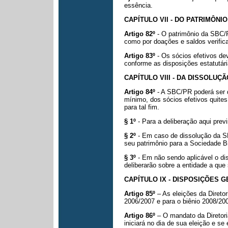
essência.
CAPÍTULO VII - DO PATRIMÔNI
Artigo 82º
- O patrimônio da SBC/
como por doações e saldos verific
Artigo 83º
- Os sócios efetivos de
conforme as disposições estatutári
CAPÍTULO VIII - DA DISSOLUÇÃ
Artigo 84º
- A SBC/PR poderá ser 
mínimo, dos sócios efetivos quite
para tal fim.
§ 1º
- Para a deliberação aqui prev
§ 2º
- Em caso de dissolução da S
seu patrimônio para a Sociedade Br
§ 3º
- Em não sendo aplicável o dis
deliberarão sobre a entidade a que 
CAPÍTULO IX - DISPOSIÇÕES G
Artigo 85º
– As eleições da Direto
2006/2007 e para o biênio 2008/20
Artigo 86º
– O mandato da Diretor
iniciará no dia de sua eleição e se