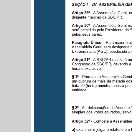
SEÇÃO I – DA ASSEMBLÉIA GE
Artigo 29º
- A Assembléia Geral, 
dirigente máximo da SBC/PR.
Artigo 30º
- A Assembléia Geral re
será presidida pelo Presidente da
pelos seus pares.
Parágrafo Único
– Para maior pre
Assembléia Geral será designada 
Extraordinária (AGE), obedecida à
Artigo 31º
- A SBC/PR realizará um
Congresso da SBC/PR, devendo a 
horário exclusivo.
§ 1º
- Para que a Assembléia Geral
um quorum de mais da metade dos 
feita 30 (trinta) minutos após a
pri
entidade.
§ 2º
- As deliberações da Assemblé
simples dos votos apurados, salvo
Artigo 32º
- Compete à Assembléia
a)
examinar e julgar o relatório e 