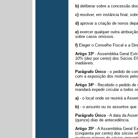
b)
deliberar sobre a concessão dos
c)
resolver, em instância final, so
d)
aprovar a criação de novos dep
e)
exercer qualquer outra atribuiçã
sobre casos omissos.
f)
Eleger o Conselho Fiscal e a Dire
Artigo 33º
- Assembléia Geral Extr
10% (dez por cento) dos Sócios Ef
inadiáveis.
Parágrafo Único
- o pedido de co
com a exposição dos motivos pelo
Artigo 34º
- Recebido o pedido de
mandará expedir circular a todos os
a)
- o local onde se reunirá a Asse
b)
- o assunto ou os assuntos que 
Parágrafo Único
- A data da Assem
(quinze) dias de antecedência.
Artigo 35º
- A Assembléia Geral Ex
(cinqüenta por cento) dos sócios 
qualquer número de sócios present