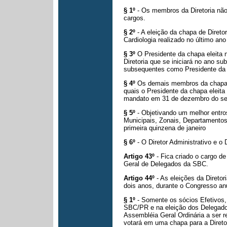
§ 1º
- Os membros da Diretoria não
cargos.
§ 2º
- A eleição da chapa de Diret
Cardiologia realizado no último an
§ 3º
O Presidente da chapa eleita 
Diretoria que se iniciará no ano su
subsequentes como Presidente da D
§ 4º
Os demais membros da chapa e
quais o Presidente da chapa eleita
mandato em 31 de dezembro do s
§ 5º
- Objetivando um melhor entr
Municipais, Zonais, Departamento
primeira quinzena de janeiro
§ 6º
- O Diretor Administrativo e o 
Artigo 43º
- Fica criado o cargo d
Geral de Delegados da SBC.
Artigo 44º
- As eleições da Direto
dois anos, durante o Congresso a
§ 1º
- Somente os sócios Efetivos
SBC/PR e na eleição dos Delegado
Assembléia Geral Ordinária a
ser r
votará em
uma chapa para a Direto