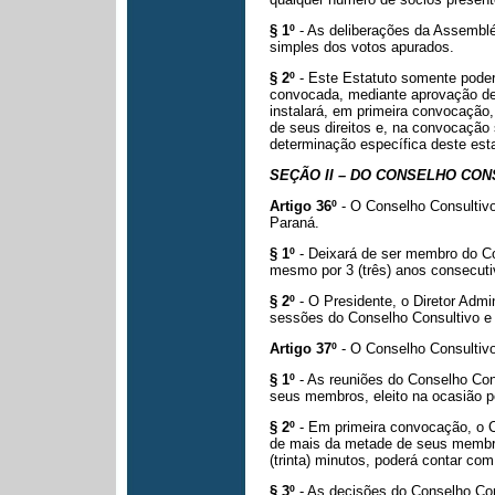
§ 1º
- As deliberações da Assemblé
simples dos votos apurados.
§ 2º
- Este Estatuto somente pod
convocada, mediante aprovação de
instalará, em primeira convocação,
de seus direitos
e, na convocação 
determinação específica deste esta
SEÇÃO II – DO CONSELHO CON
Artigo 36º
- O Conselho Consultiv
Paraná.
§ 1º
- Deixará de ser membro do Co
mesmo por 3 (três) anos consecuti
§ 2º
- O Presidente, o Diretor Admi
sessões do Conselho Consultivo e
Artigo 37º
- O Conselho Consultivo 
§ 1º
- As reuniões do Conselho Con
seus membros, eleito na ocasião p
§ 2º
- Em primeira convocação, o C
de mais da metade de seus memb
(trinta) minutos, poderá contar com
§ 3º
- As decisões do Conselho Con