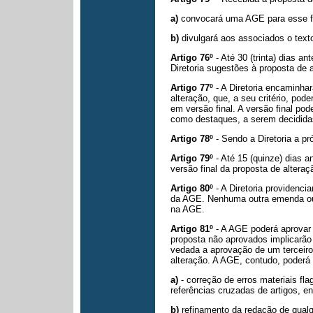
a)
convocará uma AGE para esse f
b)
divulgará aos associados o text
Artigo 76º
- Até 30 (trinta) dias 
Diretoria sugestões à proposta de a
Artigo 77º
- A Diretoria encaminhar
alteração, que, a seu critério, pode
em versão final. A versão final pod
como destaques, a
serem decidida
Artigo 78º
- Sendo a Diretoria a pró
Artigo 79º
- Até 15 (quinze) dias a
versão final da proposta de alteraç
Artigo 80º
- A Diretoria providenci
da AGE. Nenhuma outra emenda ou 
na AGE.
Artigo 81º
- A AGE poderá aprovar 
proposta não aprovados implicarã
vedada a aprovação de um terceir
alteração. A AGE, contudo,
poderá 
a)
- correção de erros materiais fl
referências cruzadas de artigos, e
b)
refinamento da redação de qualq