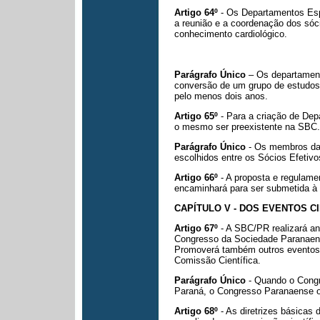
Artigo 64º
- Os Departamentos Esp
a reunião e a coordenação dos só
conhecimento cardiológico.
Parágrafo Único
– Os departament
conversão de um grupo de estudos 
pelo menos dois anos.
Artigo 65º
- Para a criação de De
o mesmo ser preexistente na SBC.
Parágrafo Único
- Os membros da 
escolhidos entre os Sócios Efetiv
Artigo 66º
- A proposta e regulame
encaminhará para ser submetida à
CAPÍTULO V - DOS EVENTOS C
Artigo 67º
- A SBC/PR realizará a
Congresso da Sociedade Paranaens
Promoverá também outros eventos
Comissão Científica.
Parágrafo Único
- Quando o Congre
Paraná, o Congresso Paranaense o
Artigo 68º
- As diretrizes básicas