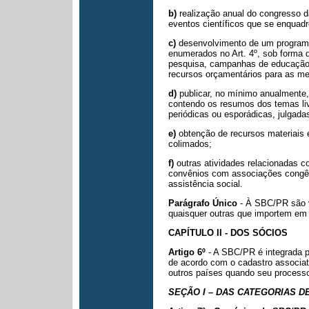
b)
realização anual do congresso 
eventos científicos que se enqua
c)
desenvolvimento de um program
enumerados no Art. 4º, sob forma 
pesquisa,
campanhas de educação p
recursos orçamentários para as m
d)
publicar, no mínimo anualmente
contendo os resumos dos temas li
periódicas ou
esporádicas, julgada
e)
obtenção de recursos materiais 
colimados;
f)
outras atividades relacionadas co
convênios com associações congê
assistência social.
Parágrafo Único
- À SBC/PR são v
quaisquer outras que importem em
CAPÍTULO II - DOS SÓCIOS
Artigo 6º
- A SBC/PR é integrada p
de acordo com o cadastro associat
outros países
quando seu process
SEÇÃO I – DAS CATEGORIAS D