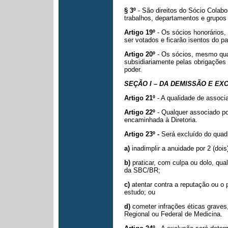
§ 3º
- São direitos do Sócio Colabo
trabalhos, departamentos e grupos
Artigo 19º
- Os sócios honorários,
ser votados e ficarão isentos do 
Artigo 20º
- Os sócios, mesmo qua
subsidiariamente pelas obrigaçõe
poder.
SEÇÃO I – DA DEMISSÃO E E
Artigo 21º
- A qualidade de associ
Artigo 22º
- Qualquer associado p
encaminhada à Diretoria.
Artigo 23º -
Será excluído do quad
a)
inadimplir a anuidade por 2 (doi
b)
praticar, com culpa ou dolo, qua
da SBC/BR;
c)
atentar contra a reputação ou o
estudo; ou
d)
cometer infrações éticas graves
Regional ou Federal de Medicina.