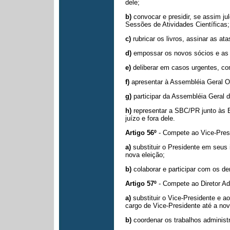
dele;
b)
convocar e presidir, se assim j
Sessões de Atividades Científicas;
c)
rubricar os livros, assinar as 
d)
empossar os novos sócios e as 
e)
deliberar em casos urgentes, c
f)
apresentar à Assembléia Geral Or
g)
participar da Assembléia Geral
h)
representar a SBC/PR junto às E
juízo e fora dele.
Artigo 56º
- Compete ao Vice-Pres
a)
substituir o Presidente em seu
nova eleição;
b)
colaborar e participar com os d
Artigo 57º
- Compete ao Diretor Ad
a)
substituir o Vice-Presidente e 
cargo de Vice-Presidente até a nov
b)
coordenar os trabalhos administ