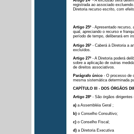
Artigo 24º
- A exclusão será deter
registrada ao associado excluendo.
Diretoria recurso escrito, com efeit
Artigo 25º
- Apresentado recurso, 
qual, apreciando o recurso e franq
período de tempo, deliberará em
in
Artigo 26º
- Caberá à Diretoria a 
excluídos.
Artigo 27º
- A Diretoria poderá del
sobre a aplicação de outras medida
de direitos associativos.
Parágrafo único
- O processo de 
mesma sistemática determinada pa
CAPÍTULO III - DOS ÓRGÃOS D
Artigo 28º
- São órgãos dirigente
a)
a Assembléia Geral ;
b)
o Conselho Consultivo;
c)
o Conselho Fiscal;
d)
a Diretoria Executiva