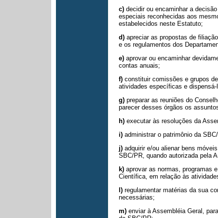
c)
decidir ou encaminhar a decisão
especiais reconhecidas aos mesmo
estabelecidos neste Estatuto;
d)
apreciar as propostas de filiaç
e os regulamentos dos Departamen
e)
aprovar ou encaminhar devidamen
contas anuais;
f)
constituir comissões e grupos d
atividades específicas e dispensá-
g)
preparar as reuniões do Conselh
parecer desses órgãos os assuntos
h)
executar às resoluções da Asse
i)
administrar o patrimônio da SBC
j)
adquirir e/ou alienar bens móveis
SBC/PR, quando autorizada pela A
k)
aprovar as normas, programas e
Científica, em relação às atividades
l)
regulamentar matérias da sua co
necessárias;
m)
enviar à Assembléia Geral, para