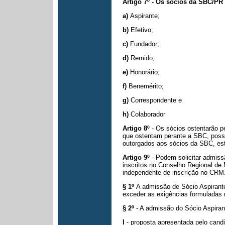
Artigo 7º - Os sócios da SBC/PR 
a)
Aspirante;
b)
Efetivo;
c)
Fundador;
d)
Remido;
e)
Honorário;
f)
Benemérito;
g)
Correspondente e
h)
Colaborador
Artigo 8º
- Os sócios ostentarão 
que ostentam perante a SBC, pos
outorgados aos sócios da
SBC, est
Artigo 9º
- Podem solicitar admiss
inscritos no Conselho Regional de
independente de inscrição no CRM
§ 1º
A admissão de Sócio Aspirant
exceder as exigências formuladas 
§ 2º
- A admissão do Sócio Aspiran
I
- proposta apresentada pelo can