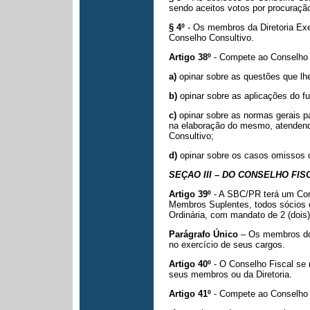
sendo aceitos votos por procuraçã
§ 4º
- Os membros da Diretoria Exe
Conselho Consultivo.
Artigo 38º
- Compete ao Conselho 
a)
opinar sobre as questões que lhe
b)
opinar sobre as aplicações do 
c)
opinar sobre as normas gerais 
na elaboração do mesmo, atenden
Consultivo;
d)
opinar sobre os casos omissos 
SEÇAO III – DO CONSELHO FIS
Artigo 39º
- A SBC/PR terá um Con
Membros Suplentes, todos sócios e
Ordinária, com mandato de 2 (dois)
Parágrafo Único
– Os membros do 
no exercício de seus cargos.
Artigo 40º
- O Conselho Fiscal se
seus membros ou da Diretoria.
Artigo 41º
- Compete ao Conselho 