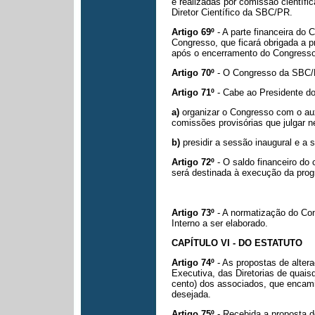
e realizadas por comissão científi
Diretor Científico da SBC/PR.
Artigo 69º
- A parte financeira d
Congresso, que ficará obrigada a pr
após o encerramento do Congresso
Artigo 70º
- O Congresso da SBC/P
Artigo 71º
- Cabe ao Presidente 
a)
organizar o Congresso com o au
comissões provisórias que julgar n
b)
presidir a sessão inaugural e a
Artigo 72º
- O saldo financeiro do
será destinada à execução da pro
Artigo 73º
- A normatização do Co
Interno a ser elaborado.
CAPÍTULO VI - DO ESTATUTO
Artigo 74º
- As propostas de altera
Executiva, das Diretorias de quai
cento) dos associados, que encami
desejada.
Artigo 75º
- Recebida a proposta de