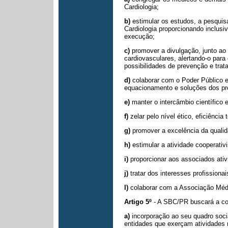
Cardiologia;
b)
estimular os estudos, a pesquis
Cardiologia proporcionando inclusi
execução;
c)
promover a divulgação, junto ao
cardiovasculares, alertando-o para 
possibilidades de prevenção e
trat
d)
colaborar com o Poder Público 
equacionamento e soluções dos p
e)
manter o intercâmbio científico
f)
zelar pelo nível ético, eficiência
g)
promover a excelência da qualid
h)
estimular a atividade cooperati
i)
proporcionar aos associados ativid
j)
tratar dos interesses profissiona
l)
colaborar com a Associação Médi
Artigo 5º
- A SBC/PR buscará a co
a)
incorporação ao seu quadro soci
entidades que exerçam atividades