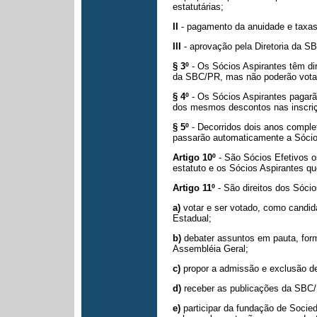
estatutárias;
II
- pagamento da anuidade e taxa
III
- aprovação pela Diretoria da S
§ 3º
- Os Sócios Aspirantes têm dire
da SBC/PR, mas não poderão vota
§ 4º
- Os Sócios Aspirantes pagar
dos mesmos descontos nas inscriç
§ 5º
- Decorridos dois anos compl
passarão automaticamente a Sócio
Artigo 10º
- São Sócios Efetivos o
estatuto e os Sócios Aspirantes qu
Artigo 11º
- São direitos dos Sócio
a)
votar e ser votado, como candid
Estadual;
b)
debater assuntos em pauta, form
Assembléia Geral;
c)
propor a admissão e exclusão d
d)
receber as publicações da SBC
e)
participar da fundação de Socie