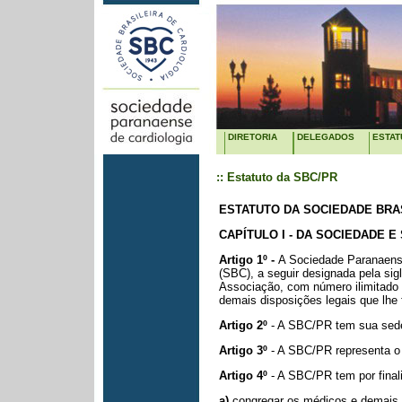
DIRETORIA
DELEGADOS
ESTAT
:: Estatuto da SBC/PR
ESTATUTO DA SOCIEDADE BRA
CAPÍTULO I - DA SOCIEDADE E
Artigo 1º -
A Sociedade Paranaense 
(SBC), a seguir designada pela si
Associação, com número ilimitado
demais
disposições legais que lhe 
Artigo 2º
- A SBC/PR tem sua sede
Artigo 3º
- A SBC/PR representa o
Artigo 4º
- A SBC/PR tem por final
a)
congregar os médicos e demais 