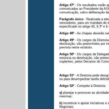
Artigo 47º
- Os resultados serão 
comunicados ao Presidente da AGO
comunicação, salvo deliberação da
Parágrafo único
- Realizada a ele
vencedores, para um mandato de do
especificado no artigo 42, § 3º e § 
Artigo 48º
- As chapas deverão ser
Artigo 49º
- Os cargos da Diretori
destituição, são preenchidos por in
prevista neste estatuto.
Artigo 50º
- Os cargos de Delegad
renúncia ou destituição, são preen
suplentes, pelos Decanos do Conse
Artigo 51º
- A Diretoria pode desi
ou para desempenhar tarefa defini
Artigo 52º
- Compete à Diretoria:
a)
planejar e promover as atividad
mesmas;
b)
incentivar e apoiar iniciativas 
Regionais;