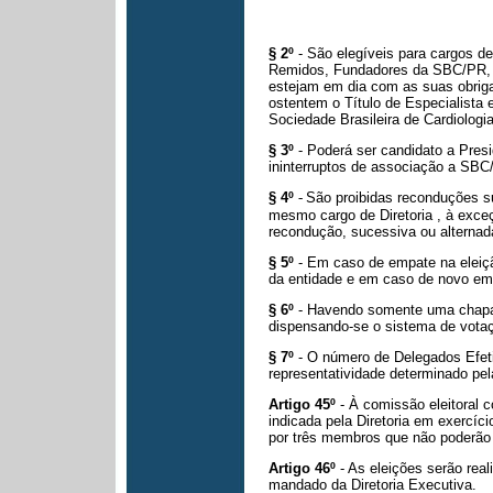
§ 2º
- São elegíveis para cargos d
Remidos, Fundadores da SBC/PR, q
estejam em dia com as suas obrig
ostentem o Título de
Especialista 
Sociedade Brasileira de Cardiologia
§ 3º
- Poderá ser candidato a Pre
ininterruptos de associação a SBC
§ 4º
-
São proibidas reconduções s
mesmo cargo de Diretoria , à exce
recondução, sucessiva ou alternad
§ 5º
- Em caso de empate na eleiçã
da entidade e em caso de novo emp
§ 6º
- Havendo somente uma chapa 
dispensando-se o sistema de vota
§ 7º
- O número de Delegados Efeti
representatividade determinado pe
Artigo 45º
- À comissão eleitoral 
indicada pela Diretoria em exercíc
por três membros que não poderão
Artigo 46º
- As eleições serão rea
mandado da Diretoria Executiva.