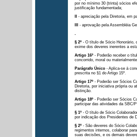
por no mínimo 30 (trinta)
sócios ef
justificação fundamentada;
II
- apreciação pela Diretoria, em 
III
- aprovação pela Assembléia Ger
.
§ 2º
- O título de Sócio Honorário,
exime dos deveres inerentes a esta
Artigo 16º
- Poderão receber o tít
concorrido, moral ou materialment
Parágrafo Único
- Aplica-se à co
prescrita no §1 do Artigo 15º.
Artigo 17º
- Poderão ser Sócios C
Diretoria, por iniciativa própria ou
distinção.
Artigo 18º
- Poderão ser Sócios Co
participar das atividades da SBC/
§ 1º
- O título de Sócio Colaborado
por indicação dos Presidentes de
D
§ 2º
- São deveres do Sócio Colabo
regimentos internos, colaborar par
suas decisões, e
os demais devere