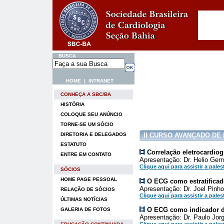
BUSCA
HOME
|
INTRANET
CONHEÇA A SBC/BA
HISTÓRIA
COLOQUE SEU ANÚNCIO
TORNE-SE UM SÓCIO
DIRETORIA E DELEGADOS
II CURSO AVANÇADO DE
ESTATUTO
Correlação eletrocardiog
ENTRE EM CONTATO
Apresentação: Dr. Helio Germ
Clique aqui para assistir a pales
SÓCIOS
HOME PAGE PESSOAL
O ECG como estratificado
Apresentação: Dr. Joel Pinho
RELAÇÃO DE SÓCIOS
Clique aqui para assistir a pales
ÚLTIMAS NOTÍCIAS
O ECG como indicador de
GALERIA DE FOTOS
Apresentação: Dr. Paulo Jor