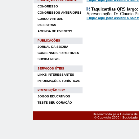
Clique aqui para assistir a pales
EDUCAÇÃO CONTINUADA
CONGRESSO
Taquicardias QRS largo:
CONGRESSOS ANTERIORES
Apresentação: Dr. Claudio P
Clique aqui para assistir a pales
CURSO VIRTUAL
PALESTRAS
AGENDA DE EVENTOS
PUBLICAÇÕES
JORNAL DA SBC/BA
CONSENSOS / DIRETRIZES
SBC/BA NEWS
SERVIÇOS ÚTEIS
LINKS INTERESSANTES
INFORMAÇÕES TURÍSTICAS
PREVENÇÃO SBC
JOGOS EDUCATIVOS
TESTE SEU CORAÇÃO
Desenvolvido pela Gerência de 
© Copyright 2006 | Sociedade B