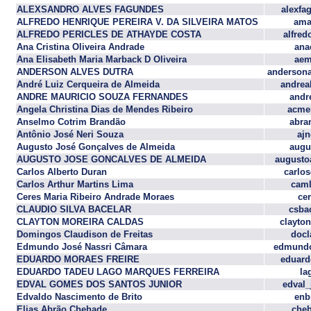
ALEXSANDRO ALVES FAGUNDES
alexfa
ALFREDO HENRIQUE PEREIRA V. DA SILVEIRA MATOS
ama
ALFREDO PERICLES DE ATHAYDE COSTA
alfred
Ana Cristina Oliveira Andrade
ana
Ana Elisabeth Maria Marback D Oliveira
aem
ANDERSON ALVES DUTRA
andersona
André Luiz Cerqueira de Almeida
andrea
ANDRE MAURICIO SOUZA FERNANDES
andr
Angela Christina Dias de Mendes Ribeiro
acme
Anselmo Cotrim Brandão
abra
Antônio José Neri Souza
ajn
Augusto José Gonçalves de Almeida
augu
AUGUSTO JOSE GONCALVES DE ALMEIDA
augusto
Carlos Alberto Duran
carlo
Carlos Arthur Martins Lima
caml
Ceres Maria Ribeiro Andrade Moraes
ce
CLAUDIO SILVA BACELAR
csba
CLAYTON MOREIRA CALDAS
clayto
Domingos Claudison de Freitas
docl
Edmundo José Nassri Câmara
edmundo
EDUARDO MORAES FREIRE
eduard
EDUARDO TADEU LAGO MARQUES FERREIRA
la
EDVAL GOMES DOS SANTOS JUNIOR
edval_
Edvaldo Nascimento de Brito
enb
Elias Abrão Chehade
cheh