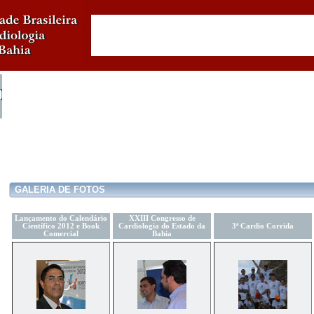
GALERIA DE FOTOS
Lançamento do Calendário
XXIII Congresso de
Científico 2012 e Book
Cardiologia do Estado da
3ª Cardio Corrida
Comercial
Bahia