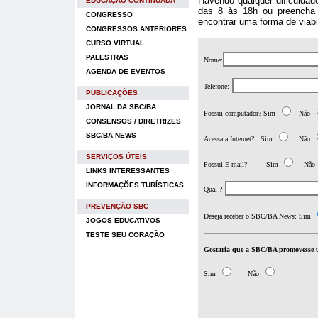
Havendo qualquer dificuldad
EDUCAÇÃO CONTINUADA
das 8 às 18h ou preencha 
CONGRESSO
encontrar uma forma de viabi
CONGRESSOS ANTERIORES
CURSO VIRTUAL
PALESTRAS
Nome:
AGENDA DE EVENTOS
Telefone:
PUBLICAÇÕES
JORNAL DA SBC/BA
Possui computador? Sim
Não
CONSENSOS / DIRETRIZES
SBC/BA NEWS
Acessa a Internet? Sim
Não
SERVIÇOS ÚTEIS
Possui E-mail? Sim
Não
LINKS INTERESSANTES
INFORMAÇÕES TURÍSTICAS
Qual ?
PREVENÇÃO SBC
Deseja receber o SBC/BA News: Sim
JOGOS EDUCATIVOS
TESTE SEU CORAÇÃO
Gostaria que a SBC/BA promovesse um 
Sim
Não