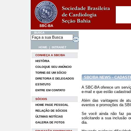
BUSCA
HOME
|
INTRANET
CONHEÇA A SBC/BA
HISTÓRIA
COLOQUE SEU ANÚNCIO
TORNE-SE UM SÓCIO
SBC/BA NEWS - CADAST
DIRETORIA E DELEGADOS
ESTATUTO
A SBC-BA oferece um serviço
ENTRE EM CONTATO
e-mail e que estão cadastra
SÓCIOS
Além das vantagens de atu
eventos e promoções da SB
HOME PAGE PESSOAL
RELAÇÃO DE SÓCIOS
Se você ainda não faz par
ÚLTIMAS NOTÍCIAS
solicitando a sua inclusão 
dia.
GALERIA DE FOTOS