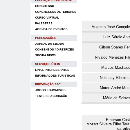
EDUCAÇÃO CONTINUADA
CONGRESSO
CONGRESSOS ANTERIORES
CURSO VIRTUAL
PALESTRAS
Augusto José Gonçalv
AGENDA DE EVENTOS
Luiz Sérgio Alv
PUBLICAÇÕES
JORNAL DA SBC/BA
Gilson Soares Fei
CONSENSOS / DIRETRIZES
SBC/BA NEWS
Nivaldo Menezes Filg
SERVIÇOS ÚTEIS
Marcos Machado
LINKS INTERESSANTES
INFORMAÇÕES TURÍSTICAS
Nelmacy Ribeiro d
PREVENÇÃO SBC
Marco André Mor
JOGOS EDUCATIVOS
TESTE SEU CORAÇÃO
Mário de Seixa
Emerson Cost
Mozart Silveira Filho Tere
da Silv