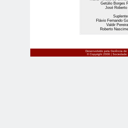
Getúlio Borges 
José Roberto
Suplente
Flávio Fernando G
Valdir Pereir
Roberto Nascime
Desenvolvido pela Gerência de 
© Copyright 2006 | Sociedade B