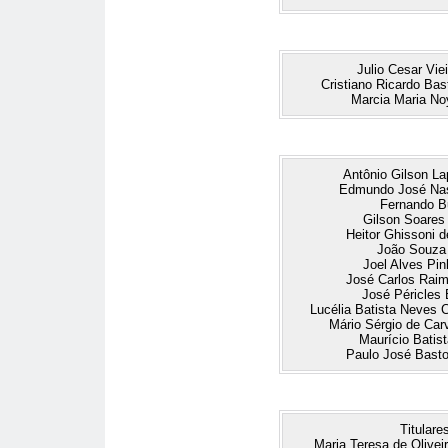
Julio Cesar Vie
Cristiano Ricardo Ba
Marcia Maria No
Antônio Gilson L
Edmundo José Nas
Fernando B
Gilson Soares
Heitor Ghissoni d
João Souza 
Joel Alves Pin
José Carlos Raim
José Péricles
Lucélia Batista Neves
Mário Sérgio de Carv
Maurício Batis
Paulo José Bast
Titulare
Maria Teresa de Oliveir