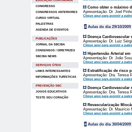
EDUCAÇÃO CONTINUADA
CONGRESSO
Como obter o máximo d
Apresentação: Dr. Joel Pinh
CONGRESSOS ANTERIORES
Clique aqui para assistir a pales
CURSO VIRTUAL
PALESTRAS
4
Aulas do dia 29/10/2009
AGENDA DE EVENTOS
Doença Cardiovascular 
PUBLICAÇÕES
Apresentação: Dr. Luiz Sérg
JORNAL DA SBC/BA
Clique aqui para assistir a pales
CONSENSOS / DIRETRIZES
Hipertensão Arterial em
SBC/BA NEWS
Apresentação: Dr. João Souz
Clique aqui para assistir a pales
SERVIÇOS ÚTEIS
Estratificação de risco 
LINKS INTERESSANTES
Apresentação: Dra. Teresa 
INFORMAÇÕES TURÍSTICAS
Clique aqui para assistir a pales
PREVENÇÃO SBC
Doença Cardiovascular 
JOGOS EDUCATIVOS
Apresentação: Dra. Teresa 
Clique aqui para assistir a pales
TESTE SEU CORAÇÃO
Revascularização Miocár
Apresentação: Dr. Maurício
Clique aqui para assistir a pales
4
Aulas do dia 30/04/2009