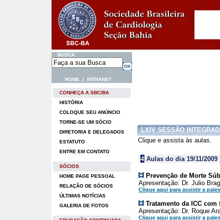
BUSCA
HOME
|
INTRANET
CONHEÇA A SBC/BA
HISTÓRIA
COLOQUE SEU ANÚNCIO
TORNE-SE UM SÓCIO
LXIV SESSÃO INTEGRAD
DIRETORIA E DELEGADOS
Clique e assista às aulas.
ESTATUTO
ENTRE EM CONTATO
4
Aulas do dia 19/11/2009
SÓCIOS
Prevenção de Morte Súbit
HOME PAGE PESSOAL
Apresentação: Dr. Julio Bra
RELAÇÃO DE SÓCIOS
Clique aqui para assistir a pales
ÚLTIMAS NOTÍCIAS
Tratamento da ICC com 
GALERIA DE FOTOS
Apresentação: Dr. Roque Ar
Clique aqui para assistir a pales