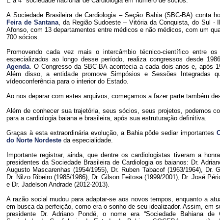
É a 4ª sociedade nacional de Cardiologia em número de sócios.
A Sociedade Brasileira de Cardiologia – Seção Bahia (SBC-BA) conta 
Feira de Santana
, da Região Sudoeste – Vitória da Conquista, do Sul - 
Afonso, com 13 departamentos entre médicos e não médicos, com um qu
700 sócios.
Promovendo cada vez mais o intercâmbio técnico-científico entre os 
especializados ao longo desse período, realiza congressos desde 198
Agenda
. O Congresso da SBC-BA acontecia a cada dois anos e, após 19
Além disso, a entidade promove Simpósios e Sessões Integradas qu
vídeoconferência para o interior do Estado.
Ao nos deparar com estes arquivos, começamos a fazer parte também desta
Além de conhecer sua trajetória, seus sócios, seus projetos, podemos c
para a cardiologia baiana e brasileira, após sua estruturação definitiva.
Graças à esta extraordinária evolução, a Bahia pôde sediar importantes
do Norte Nordeste
da especialidade.
Importante registrar, ainda, que dentre os cardiologistas tiveram a honr
presidentes da Sociedade Brasileira de Cardiologia os baianos: Dr. Adria
Augusto Mascarenhas (1954/1955), Dr. Ruben Tabacof (1963/1964), Dr. G
Dr. Nilzo Ribeiro (1985/1986), Dr. Gilson Feitosa (1999/2001), Dr. José Pér
e Dr. Jadelson Andrade (2012-2013).
A razão social mudou para adaptar-se aos novos tempos, enquanto a atu
em busca da perfeição, como era o sonho de seu idealizador. Assim, em 
presidente Dr. Adriano Pondé, o nome era “Sociedade Bahiana de C