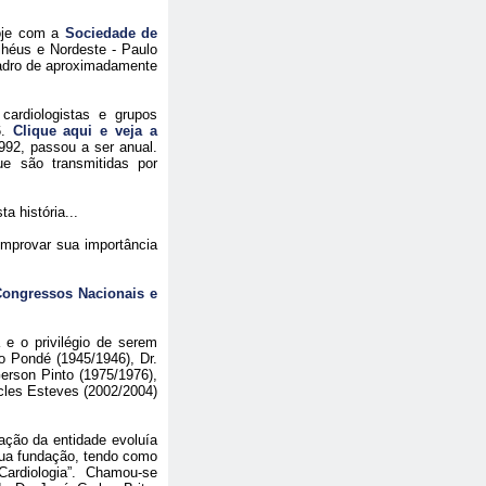
hoje com a
Sociedade de
Ilhéus e Nordeste - Paulo
adro de aproximadamente
cardiologistas e grupos
6.
Clique aqui e veja a
92, passou a ser anual.
e são transmitidas por
 história...
omprovar sua importância
Congressos Nacionais e
a e o privilégio de serem
no Pondé (1945/1946), Dr.
erson Pinto (1975/1976),
icles Esteves (2002/2004)
ação da entidade evoluía
sua fundação, tendo como
ardiologia”. Chamou-se