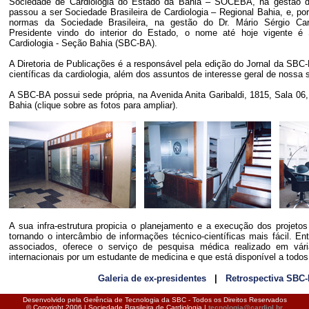
Sociedade de Cardiologia do Estado da Bahia – SOCEBA, na gestão de
passou a ser Sociedade Brasileira de Cardiologia – Regional Bahia, e, po
normas da Sociedade Brasileira, na gestão do Dr. Mário Sérgio Carv
Presidente vindo do inter
ior do Estado, o nome até hoje vigente é S
Cardiologia - Seção Bahia (SBC-BA).
A Diretoria de Publicações é a responsável pela edição do Jornal da SBC-
científicas da cardiologia, além dos assuntos de interesse geral de nossa 
A SBC-BA possui sede própria, na Avenida Anita Garibaldi, 1815, Sala 06,
Bahia (clique sobre as fotos para ampliar).
A sua infra-estrutura propicia o planejamento e a execução dos projetos
tornando o intercâmbio de informações técnico-científicas mais fácil. En
associados, oferece o serviço de pesquisa médica realizado em vári
internacionais por um estudante de medicina e que está disponível a todos
Galeria de ex-presidentes
|
Retrospectiva SBC
Desenvolvido pela Gerência de Tecnologia da SBC - Todos os Direitos Reservados
© Copyright 2006 | Sociedade Brasileira de Cardiologia |
tecnologia@cardiol.br