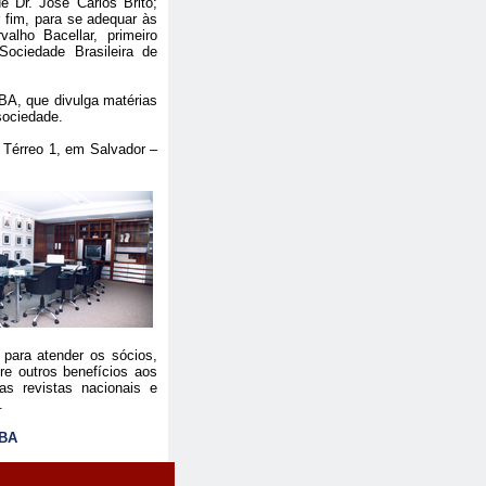
 Dr. José Carlos Brito;
r fim, para se adequar às
alho Bacellar, primeiro
ociedade Brasileira de
BA, que divulga matérias
sociedade.
 Térreo 1, em Salvador –
 para atender os sócios,
tre outros benefícios aos
as revistas nacionais e
.
-BA